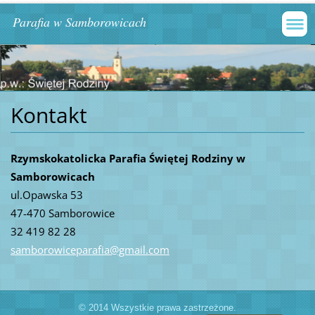
Parafia w Samborowicach
Kontakt
Rzymskokatolicka Parafia Świętej Rodziny w
Samborowicach
ul.Opawska 53
47-470 Samborowice
32 419 82 28
samborow
iceparaf
ia@gmail
.com
© 2014 Wszystkie prawa zastrzeżone.